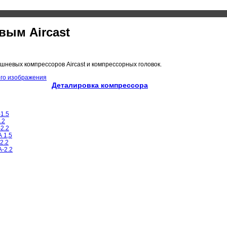
ым Aircast
шневых компрессоров Aircast и компрессорных головок.
Деталировка компрессора
1.5
.2
2.2
 1,5
2.2
-2.2