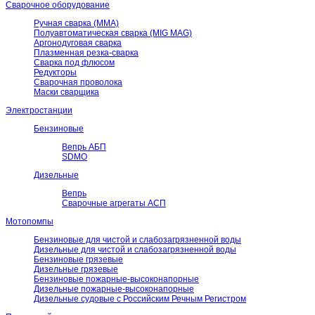
Сварочное оборудование
Ручная сварка (ММА)
Полуавтоматическая сварка (MIG MAG)
Аргонодуговая сварка
Плазменная резка-сварка
Сварка под флюсом
Редукторы
Сварочная проволока
Маски сварщика
Электростанции
Бензиновые
Вепрь АБП
SDMO
Дизельные
Вепрь
Сварочные агрегаты АСП
Мотопомпы
Бензиновые для чистой и слабозагрязненной воды
Дизельные для чистой и слабозагрязненной воды
Бензиновые грязевые
Дизельные грязевые
Бензиновые пожарные-высоконапорные
Дизельные пожарные-высоконапорные
Дизельные судовые с Российским Речным Регистром