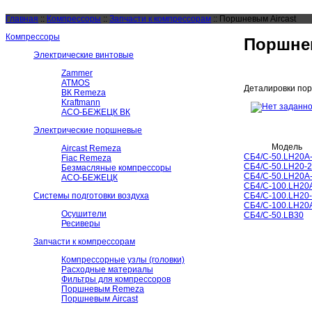
Главная
::
Компрессоры
::
Запчасти к компрессорам
::
Поршневым Aircast
Компрессоры
Поршнев
Электрические винтовые
Zammer
ATMOS
Деталировки пор
ВК Remeza
Kraftmann
АСО-БЕЖЕЦК ВК
Электрические поршневые
Модель
Aircast Remeza
CБ4/C-50.LH20A-
Fiac Remeza
CБ4/С-50.LH20-2
Безмасляные компрессоры
CБ4/С-50.LH20A-
АСО-БЕЖЕЦК
CБ4/С-100.LН20А
Системы подготовки воздуха
CБ4/С-100.LH20-
CБ4/С-100.LH20A
Осушители
CБ4/С-50.LB30
Ресиверы
Запчасти к компрессорам
Компрессорные узлы (головки)
Расходные материалы
Фильтры для компрессоров
Поршневым Remeza
Поршневым Aircast