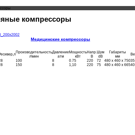
ессоры
ляные компрессоры
Медицинские компрессоры
Производительность
Давление
Мощность
Напр.
Шум
Габариты
Ресивер,л
Ве
л\мин
атм
кВт
В
dB
мм
28
100
8
0.75
220
72
480 x 460 x 750
35
28
150
8
1,10
220
75
480 x 460 x 665
40