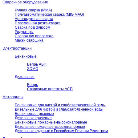
Сварочное оборудование
Ручная сварка (ММА)
Полуавтоматическая сварка (MIG MAG)
Аргонодуговая сварка
Плазменная резка-сварка
Сварка под флюсом
Редукторы
Сварочная проволока
Маски сварщика
Электростанции
Бензиновые
Вепрь АБП
SDMO
Дизельные
Вепрь
Сварочные агрегаты АСП
Мотопомпы
Бензиновые для чистой и слабозагрязненной воды
Дизельные для чистой и слабозагрязненной воды
Бензиновые грязевые
Дизельные грязевые
Бензиновые пожарные-высоконапорные
Дизельные пожарные-высоконапорные
Дизельные судовые с Российским Речным Регистром