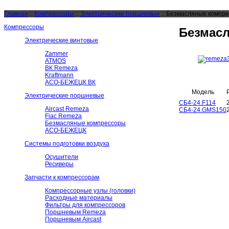
Главная
::
Компрессоры
::
Электрические поршневые
::
Безмасляные компр
Компрессоры
Безмас
Электрические винтовые
Zammer
ATMOS
ВК Remeza
Kraftmann
АСО-БЕЖЕЦК ВК
Модель
Электрические поршневые
СБ4-24.F114
Aircast Remeza
СБ4-24.GMS150
Fiac Remeza
Безмасляные компрессоры
АСО-БЕЖЕЦК
Системы подготовки воздуха
Осушители
Ресиверы
Запчасти к компрессорам
Компрессорные узлы (головки)
Расходные материалы
Фильтры для компрессоров
Поршневым Remeza
Поршневым Aircast