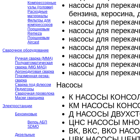
Компрессорные
насосы для перекач
узлы (головки)
Расходные
бензина, керосина, 
материалы
Фильтры для
насосы для перекач
компрессоров
насосы для перекач
Поршневым
Remeza
насосы для перекач
Поршневым
Aircast
насосы для перекачк
Сварочное оборудование
насосы для перекач
Ручная сварка (ММА)
насосы для перекач
Полуавтоматическая
сварка (MIG MAG)
насосы для перекач
Аргонодуговая сварка
Плазменная резка-
сварка
Насосы
Сварка под флюсом
Редукторы
Сварочная проволока
К НАСОСЫ КОНСО
Маски сварщика
КМ НАСОСЫ КОН
Электростанции
Д НАСОСЫ ДВУХС
Бензиновые
ЦНС НАСОСЫ МНО
Вепрь АБП
SDMO
ВК, ВКС, ВКО НА
Дизельные
ЦВК НАСОСЫ ЦЕН