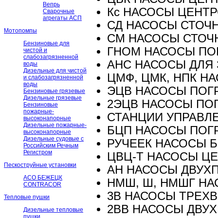
Вепрь
Кс НАСОСЫ ЦЕНТ
Сварочные
агрегаты АСП
СД НАСОСЫ СТОЧ
Мотопомпы
СМ НАСОСЫ СТОЧ
Бензиновые для
ГНОМ НАСОСЫ П
чистой и
слабозагрязненной
АНС НАСОСЫ ДЛЯ
воды
Дизельные для чистой
ЦМФ, ЦМК, НПК 
и слабозагрязненной
воды
ЭЦВ НАСОСЫ ПОГ
Бензиновые грязевые
Дизельные грязевые
2ЭЦВ НАСОСЫ ПО
Бензиновые
пожарные-
СТАНЦИИ УПРАВЛЕ
высоконапорные
Дизельные пожарные-
БЦП НАСОСЫ ПОГ
высоконапорные
Дизельные судовые с
РУЧЕЕК НАСОСЫ 
Российским Речным
Регистром
ЦВЦ-Т НАСОСЫ Ц
Пескоструйные установки
АН НАСОСЫ ДВУХ
АСО БЕЖЕЦК
НМШ, Ш, НМШГ Н
CONTRACOR
3В НАСОСЫ ТРЕХ
Тепловые пушки
2ВВ НАСОСЫ ДВУ
Дизельные тепловые
пушки