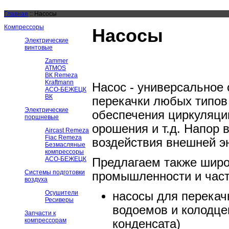
Главная
::
Насосы
Компрессоры
Насосы
Электрические
винтовые
Zammer
ATMOS
ВК Remeza
Kraftmann
Насос - универсальное
АСО-БЕЖЕЦК
ВК
перекачки любых типов
Электрические
обеспечения циркуляции
поршневые
орошения и т.д. Напор 
Aircast Remeza
Fiac Remeza
воздействия внешней эн
Безмасляные
компрессоры
АСО-БЕЖЕЦК
Предлагаем также широ
Системы подготовки
промышленности и част
воздуха
Осушители
насосы для перекачк
Ресиверы
водоемов и колодцев
Запчасти к
компрессорам
конденсата)