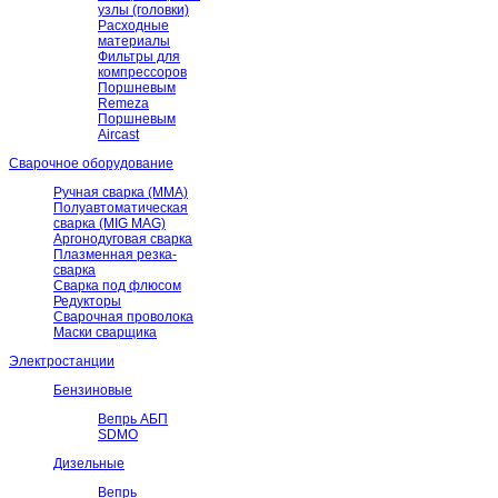
узлы (головки)
Расходные
материалы
Фильтры для
компрессоров
Поршневым
Remeza
Поршневым
Aircast
Сварочное оборудование
Ручная сварка (ММА)
Полуавтоматическая
сварка (MIG MAG)
Аргонодуговая сварка
Плазменная резка-
сварка
Сварка под флюсом
Редукторы
Сварочная проволока
Маски сварщика
Электростанции
Бензиновые
Вепрь АБП
SDMO
Дизельные
Вепрь