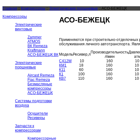
Главная
::
Компрессоры
::
Электрические поршневые
::
АСО-БЕЖЕЦК
Компрессоры
АСО-БЕЖЕЦК
Электрические
винтовые
Zammer
Применяются при строительно-отделочных р
ATMOS
обслуживания личного автотранспорта. Явл
ВК Remeza
Kraftmann
Производительность
Давле
Модель
Ресивер,л
АСО-БЕЖЕЦК ВК
л\мин
ат
С412М
10
160
10
Электрические
КМ1
18
160
10
поршневые
К11
60
160
10
К1
100
160
10
Aircast Remeza
КВ7
110
160
10
Fiac Remeza
Безмасляные
компрессоры
АСО-БЕЖЕЦК
Системы подготовки
воздуха
Осушители
Ресиверы
Запчасти к
компрессорам
Компрессорные