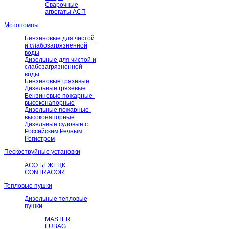
Сварочные
агрегаты АСП
Мотопомпы
Бензиновые для чистой
и слабозагрязненной
воды
Дизельные для чистой и
слабозагрязненной
воды
Бензиновые грязевые
Дизельные грязевые
Бензиновые пожарные-
высоконапорные
Дизельные пожарные-
высоконапорные
Дизельные судовые с
Российским Речным
Регистром
Пескоструйные установки
АСО БЕЖЕЦК
CONTRACOR
Тепловые пушки
Дизельные тепловые
пушки
MASTER
FUBAG