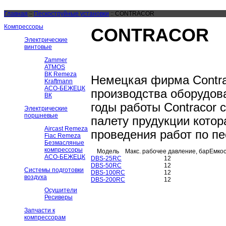
Главная
::
Пескоструйные установки
::
CONTRACOR
Компрессоры
CONTRACOR
Электрические
винтовые
Zammer
ATMOS
ВК Remeza
Немецкая фирма Contra
Kraftmann
АСО-БЕЖЕЦК
производства оборудова
ВК
годы работы Contracor
Электрические
поршневые
палету прудукции котор
Aircast Remeza
проведения работ по пе
Fiac Remeza
Безмасляные
компрессоры
Модель
Макс. рабочее давление, бар
Емкос
АСО-БЕЖЕЦК
DBS-25RC
12
DBS-50RC
12
Системы подготовки
DBS-100RC
12
воздуха
DBS-200RC
12
Осушители
Ресиверы
Запчасти к
компрессорам