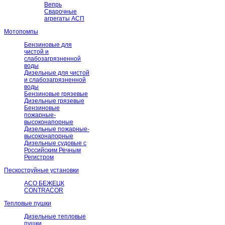
Вепрь
Сварочные
агрегаты АСП
Мотопомпы
Бензиновые для
чистой и
слабозагрязненной
воды
Дизельные для чистой
и слабозагрязненной
воды
Бензиновые грязевые
Дизельные грязевые
Бензиновые
пожарные-
высоконапорные
Дизельные пожарные-
высоконапорные
Дизельные судовые с
Российским Речным
Регистром
Пескоструйные установки
АСО БЕЖЕЦК
CONTRACOR
Тепловые пушки
Дизельные тепловые
пушки