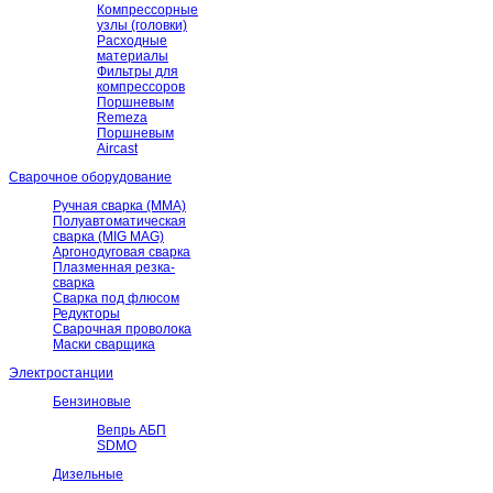
Компрессорные
узлы (головки)
Расходные
материалы
Фильтры для
компрессоров
Поршневым
Remeza
Поршневым
Aircast
Сварочное оборудование
Ручная сварка (ММА)
Полуавтоматическая
сварка (MIG MAG)
Аргонодуговая сварка
Плазменная резка-
сварка
Сварка под флюсом
Редукторы
Сварочная проволока
Маски сварщика
Электростанции
Бензиновые
Вепрь АБП
SDMO
Дизельные