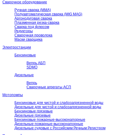
Сварочное оборудование
Ручная сварка (ММА)
Полуавтоматическая сварка (MIG MAG)
Аргонодуговая сварка
Плазменная резка-сварка
Сварка под флюсом
Редукторы
Сварочная проволока
Маски сварщика
Электростанции
Бензиновые
Вепрь АБП
SDMO
Дизельные
Вепрь
Сварочные агрегаты АСП
Мотопомпы
Бензиновые для чистой и слабозагрязненной воды
Дизельные для чистой и слабозагрязненной воды
Бензиновые грязевые
Дизельные грязевые
Бензиновые пожарные-высоконапорные
Дизельные пожарные-высоконапорные
Дизельные судовые с Российским Речным Регистром