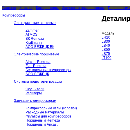
Главная
::
Каталог
::
Компрессоры
::
Запчасти к компрессорам
::
Поршневым A
Компрессоры
Деталир
Электрические винтовые
Zammer
Модель
ATMOS
LH20
ВК Remeza
LB30
Kraftmann
LB40
АСО-БЕЖЕЦК ВК
LB50
LB75
Электрические поршневые
LT100
Aircast Remeza
Fiac Remeza
Безмасляные компрессоры
АСО-БЕЖЕЦК
Системы подготовки воздуха
Осушители
Ресиверы
Запчасти к компрессорам
Компрессорные узлы (головки)
Расходные материалы
Фильтры для компрессоров
Поршневым Remeza
Поршневым Aircast