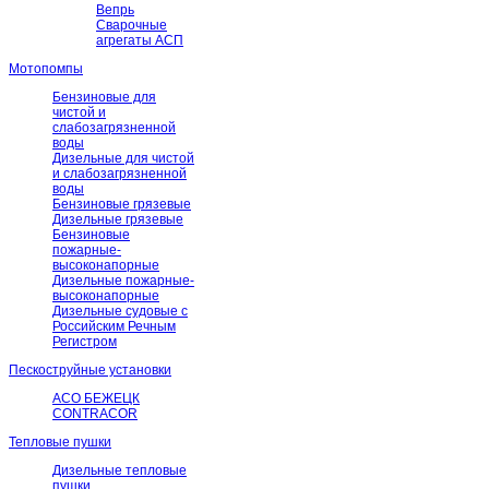
Вепрь
Сварочные
агрегаты АСП
Мотопомпы
Бензиновые для
чистой и
слабозагрязненной
воды
Дизельные для чистой
и слабозагрязненной
воды
Бензиновые грязевые
Дизельные грязевые
Бензиновые
пожарные-
высоконапорные
Дизельные пожарные-
высоконапорные
Дизельные судовые с
Российским Речным
Регистром
Пескоструйные установки
АСО БЕЖЕЦК
CONTRACOR
Тепловые пушки
Дизельные тепловые
пушки