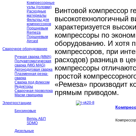
Компрессорные
узлы (головки)
Винтовой компрессор r
Расходные
материалы
высокотехнологичный в
Фильтры для
компрессоров
характеризуется высок
Поршневым
Remeza
компрессоры по эконом
Поршневым
Aircast
оборудованию. И хотя 
Сварочное оборудование
компрессоров, при инте
Ручная сварка (ММА)
расходов) разница в це
Полуавтоматическая
сварка (MIG MAG)
компрессоры отличаютс
Аргонодуговая сварка
Плазменная резка-
простой компрессорног
сварка
Сварка под флюсом
«Ремеза» производит к
Редукторы
Сварочная проволока
прямым приводом.
Маски сварщика
Электростанции
Компресс
Бензиновые
Вепрь АБП
Компрессор
SDMO
Дизельные