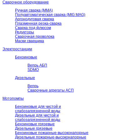
Сварочное оборудование
Ручная сварка (ММА)
Полуавтоматическая сварка (MIG MAG)
Аргонодуговая сварка
Плазменная резка-сварка
Сварка под флюсом
Редукторы
Сварочная проволока
Маски сварщика
Электростанции
Бензиновые
Вепрь АБП
SDMO
Дизельные
Вепрь
Сварочные агрегаты АСП
Мотопомпы
Бензиновые для чистой и
слабозагрязненной воды
Дизельные для чистой и
слабозагрязненной воды
Бензиновые грязевые
Дизельные грязевые
Бензиновые пожарные-высоконапорные
Дизельные пожарные-высоконапорные