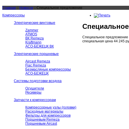
Главная
::
Новости
::
Специальное предложение
Компрессоры
Электрические винтовые
Специальное
Zammer
ATMOS
Специальное предложение н
ВК Remeza
специальная цена 44 245 ру
Kraftmann
АСО-БЕЖЕЦК ВК
Электрические поршневые
Aircast Remeza
Fiac Remeza
Безмасляные компрессоры
АСО-БЕЖЕЦК
Системы подготовки воздуха
Осушители
Ресиверы
Запчасти к компрессорам
Компрессорные узлы (головки)
Расходные материалы
Фильтры для компрессоров
Поршневым Remeza
Поршневым Aircast