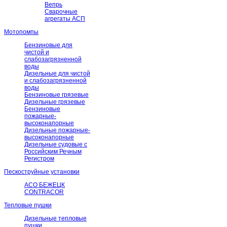
Вепрь
Сварочные
агрегаты АСП
Мотопомпы
Бензиновые для
чистой и
слабозагрязненной
воды
Дизельные для чистой
и слабозагрязненной
воды
Бензиновые грязевые
Дизельные грязевые
Бензиновые
пожарные-
высоконапорные
Дизельные пожарные-
высоконапорные
Дизельные судовые с
Российским Речным
Регистром
Пескоструйные установки
АСО БЕЖЕЦК
CONTRACOR
Тепловые пушки
Дизельные тепловые
пушки