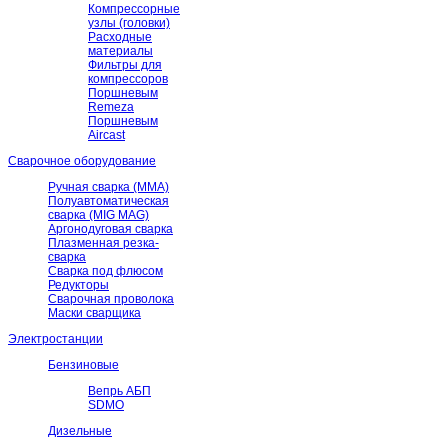
Компрессорные
узлы (головки)
Расходные
материалы
Фильтры для
компрессоров
Поршневым
Remeza
Поршневым
Aircast
Сварочное оборудование
Ручная сварка (ММА)
Полуавтоматическая
сварка (MIG MAG)
Аргонодуговая сварка
Плазменная резка-
сварка
Сварка под флюсом
Редукторы
Сварочная проволока
Маски сварщика
Электростанции
Бензиновые
Вепрь АБП
SDMO
Дизельные