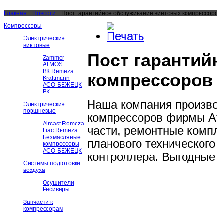
Главная
::
Новости
::
Пост гарантийное обслуживание винтовых компрессоро
Компрессоры
Электрические
винтовые
Пост гарантий
Zammer
ATMOS
ВК Remeza
компрессоров
Kraftmann
АСО-БЕЖЕЦК
ВК
Наша компания произво
Электрические
поршневые
компрессоров фирмы At
Aircast Remeza
части, ремонтные комп
Fiac Remeza
Безмасляные
планового технического
компрессоры
АСО-БЕЖЕЦК
контроллера. Выгодные 
Системы подготовки
воздуха
Осушители
Ресиверы
Запчасти к
компрессорам