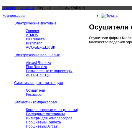
Главная
::
Новости
::
Осушители фирмы Kraftman
Компрессоры
Электрические винтовые
Осушители 
Zammer
ATMOS
Осушители фирмы Kraftma
ВК Remeza
Количество подарков огр
Kraftmann
АСО-БЕЖЕЦК ВК
Электрические поршневые
Aircast Remeza
Fiac Remeza
Безмасляные компрессоры
АСО-БЕЖЕЦК
Системы подготовки воздуха
Осушители
Ресиверы
Запчасти к компрессорам
Компрессорные узлы (головки)
Расходные материалы
Фильтры для компрессоров
Поршневым Remeza
Поршневым Aircast