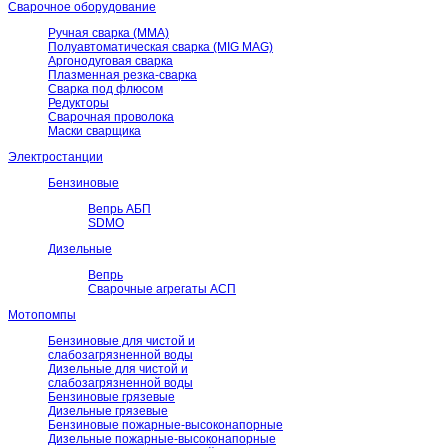
Сварочное оборудование
Ручная сварка (ММА)
Полуавтоматическая сварка (MIG MAG)
Аргонодуговая сварка
Плазменная резка-сварка
Сварка под флюсом
Редукторы
Сварочная проволока
Маски сварщика
Электростанции
Бензиновые
Вепрь АБП
SDMO
Дизельные
Вепрь
Сварочные агрегаты АСП
Мотопомпы
Бензиновые для чистой и
слабозагрязненной воды
Дизельные для чистой и
слабозагрязненной воды
Бензиновые грязевые
Дизельные грязевые
Бензиновые пожарные-высоконапорные
Дизельные пожарные-высоконапорные