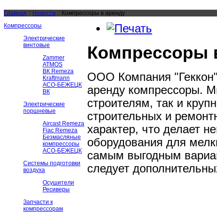
Главная
::
Новости
::
Компрессоры в аренду
Компрессоры
Электрические
винтовые
Компрессоры 
Zammer
ATMOS
ВК Remeza
ООО Компания "Геккон" 
Kraftmann
АСО-БЕЖЕЦК
аренду компрессоры. М
ВК
строителям, так и круп
Электрические
поршневые
строительных и ремонт
Aircast Remeza
характер, что делает 
Fiac Remeza
Безмасляные
оборудования для мелк
компрессоры
АСО-БЕЖЕЦК
самым выгодным вариан
Системы подготовки
следует дополнительны
воздуха
Осушители
Ресиверы
Запчасти к
компрессорам