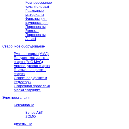
Компрессорные
узлы (головки)
Расходные
материалы
Фильтры для
компрессоров
Поршневым
Remeza
Поршневым
Aircast
Сварочное оборудование
Ручная сварка (ММА)
Полуавтоматическая
сварка (MIG MAG)
Аргонодуговая сварка
Плазменная резка-
сварка
Сварка под флюсом
Редукторы
Сварочная проволока
Маски сварщика
Электростанции
Бензиновые
Вепрь АБП
SDMO
Дизельные