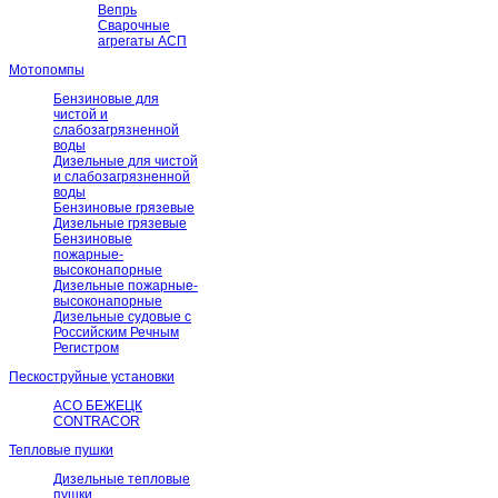
Вепрь
Сварочные
агрегаты АСП
Мотопомпы
Бензиновые для
чистой и
слабозагрязненной
воды
Дизельные для чистой
и слабозагрязненной
воды
Бензиновые грязевые
Дизельные грязевые
Бензиновые
пожарные-
высоконапорные
Дизельные пожарные-
высоконапорные
Дизельные судовые с
Российским Речным
Регистром
Пескоструйные установки
АСО БЕЖЕЦК
CONTRACOR
Тепловые пушки
Дизельные тепловые
пушки