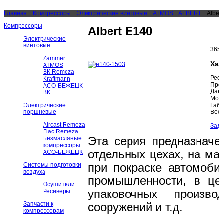
Главная
::
Компрессоры
::
Электрические винтовые
::
ATMOS
::
ALBERT
::
Albe
Компрессоры
Albert E140
Электрические
винтовые
36
Zammer
Ха
ATMOS
ВК Remeza
Рес
Kraftmann
Пр
АСО-БЕЖЕЦК
Да
ВК
Мо
Электрические
Га
поршневые
Вес
Aircast Remeza
За
Fiac Remeza
Безмасляные
Эта серия предназнач
компрессоры
отдельных цехах, на м
АСО-БЕЖЕЦК
Системы подготовки
при покраске автомоб
воздуха
промышленности, в це
Осушители
Ресиверы
упаковочных произв
Запчасти к
сооружений и т.д.
компрессорам