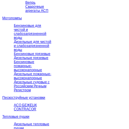
Вепрь
Сварочные
агрегаты АСП
Мотопомпы
Бензиновые для
чистой и
слабозагрязненной
воды
Дизельные для чистой
и слабозагрязненной
воды
Бензиновые грязевые
Дизельные грязевые
Бензиновые
пожарные-
высоконапорные
Дизельные пожарные-
высоконапорные
Дизельные судовые с
Российским Речным
Регистром
Пескоструйные установки
АСО БЕЖЕЦК
CONTRACOR
Тепловые пушки
Дизельные тепловые
пушки