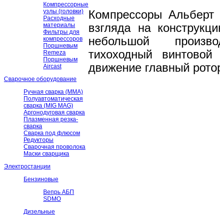
Компрессорные
узлы (головки)
Компрессоры Альберт 
Расходные
материалы
взгляда на конструкц
Фильтры для
небольшой произво
компрессоров
Поршневым
тихоходный винтовой
Remeza
Поршневым
движение главный рото
Aircast
Сварочное оборудование
Ручная сварка (ММА)
Полуавтоматическая
сварка (MIG MAG)
Аргонодуговая сварка
Плазменная резка-
сварка
Сварка под флюсом
Редукторы
Сварочная проволока
Маски сварщика
Электростанции
Бензиновые
Вепрь АБП
SDMO
Дизельные